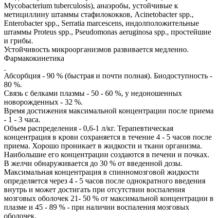
Mycobacterium tuberculosis), анаэробы, устойчивые к
метициллину штаммы стафилококков, Acinetobacter spp.,
Enterobacter spp., Serratia marcescens, индолположительные
штаммы Proteus spp., Pseudomonas aeruginosa spp., простейшие
и грибы.
Устойчивость микроорганизмов развивается медленно.
Фармакокинетика
Абсорбция - 90 % (быстрая и почти полная). Биодоступность -
80 %.
Связь с белками плазмы - 50 - 60 %, у недоношенных
новорожденных - 32 %.
Время достижения максимальной концентрации после приема
- 1 - 3 часа.
Объем распределения - 0,6-1 л/кг. Терапевтическая
концентрация в крови сохраняется в течение 4 - 5 часов после
приема. Хорошо проникает в жидкости и ткани организма.
Наибольшие его концентрации создаются в печени и почках.
В желчи обнаруживается до 30 % от введенной дозы.
Максимальная концентрация в спинномозговой жидкости
определяется через 4 - 5 часов после однократного введения
внутрь и может достигать при отсутствии воспаления
мозговых оболочек 21- 50 % от максимальной концентрации в
плазме и 45 - 89 % - при наличии воспаления мозговых
оболочек.