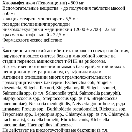
Хлорамфеникол (Левомицетин) - 500 мг
Вспомогательные вещества: - до получения таблетки массой
550 мг
кальция стеарата моногидрат - 5,5 мг
повидон (поливинилпирролидон
низкомолекулярный медицинский 12600 ± 2700) - 22 мг
крахмал картофельный - 22,5 мг
Фармакологическое действие
Бактериостатический антибиотик широкого спектра действия,
нарушает процесс синтеза белка в микробной клетке на
стадии переноса аминокислот т-РНК на рибосомы.
Эффективен в отношении штаммов бактерий, устойчивых к
пенициллину, тетрациклинам, сульфаниламидам.
Активен в отношении многих грамположительных и
грамотрицательных бактерий: Escherichia coli, Shigella
dysenteria, Shigella flexneri, Shigella boydii, Shigella sonnei,
Salmonella spp. (в т.ч. Salmonella typhi, Salmonella paratyphi),
Staphylococcus spp., Streptococcus spp. (в т.ч. Streptococcus
pneumoniae), Neisseria meningitidis, Neisseria gonorrhoeae, ряда
штаммов Proteus spp., Burkholderia pseudomallei, Rickettsia spp.,
Treponema spp., Leptospira spp., Chlamydia spp. (в т.ч. Chlamydia
trachomatis), Coxiella burnetii, Ehrlichia canis, Klebsiella
pneumoniae, Haemophilus influenzae.
Не действует на кислотоустойчивые бактерии (в т.ч.