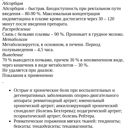
Абсорбция
Абсорбция – быстрая. Биодоступность при ректальном пути
введения – 80-90 %. Максимальная концентрация
индометацина в плазме крови достигается через 30 – 120
минут после введения препарата.
Распределение
Связь с белками плазмы – 90 %. Проникает в грудное молоко.
Метаболизм
Метаболизируется, в основном, в печени. Период
полувыведения – 4,5 часа.
Выведение
70 % выводится почками, причем 30 % в неизмененном виде,
через кишечник в виде метаболитов – 30 %.
Не удаляется при диализе.
Показания к применению
Острые и хронические боли при воспалительных и
дегенеративных заболеваниях опорно-двигательного
аппарата: ревматоидный артрит; ювенильный
хронический артрит; анкилозирующий хронический
спондилит (болезнь Бехтерева); подагрический артрит;
псориатический артрит; болезнь Рейтера.
Ревматические поражения мягких тканей: тендиниты;
бурситы; тендобурситы; тендовагиниты.