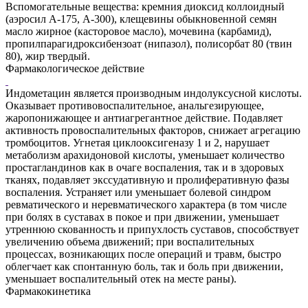
Вспомогательные вещества: кремния диоксид коллоидный
(аэросил А-175, А-300), клещевины обыкновенной семян
масло жирное (касторовое масло), мочевина (карбамид),
пропилпарагидроксибензоат (нипазол), полисорбат 80 (твин
80), жир твердый.
Фармакологическое действие
Индометацин является производным индолуксусной кислоты.
Оказывает противовоспалительное, анальгезирующее,
жаропонижающее и антиагрегантное действие. Подавляет
активность провоспалительных факторов, снижает агрегацию
тромбоцитов. Угнетая циклооксигеназу 1 и 2, нарушает
метаболизм арахидоновой кислоты, уменьшает количество
простагландинов как в очаге воспаления, так и в здоровых
тканях, подавляет экссудативную и пролиферативную фазы
воспаления. Устраняет или уменьшает болевой синдром
ревматического и неревматического характера (в том числе
при болях в суставах в покое и при движении, уменьшает
утреннюю скованность и припухлость суставов, способствует
увеличению объема движений; при воспалительных
процессах, возникающих после операций и травм, быстро
облегчает как спонтанную боль, так и боль при движении,
уменьшает воспалительный отек на месте раны).
Фармакокинетика