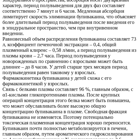
характер, период полувыведения для двух фаз составляет
соответственно 7 минут и 6 часов. Медленная абсорбция
лимитирует скорость элиминации бупивакаина, что объясняет
более длительный период полувыведения после введения его
в эпидуральное пространство, чем при внутривенном
введении.
Равновесный объем распределения бупивакаина составляет 73
л, коэффициент печеночной экстракции – 0,4, общий
плазменный клиренс – 0,58 л/мин, а период полувыведения из
плазмы крови – 2,7 часа. Период полувыведения у
новорожденных по сравнению с взрослыми может быть
длиннее – до 8 часов. У детей старше трех месяцев период
полувыведения равен таковому у взрослых.
Фармакокинетика бупивакаина у детей схожа с его
фармакокинетикой у взрослых.
Связь с белками плазмы составляет 96 %, главным образом, с
α1-кислыми гликопротеинами плазмы. После крупных
операций концентрация этого белка может быть повышена,
что может обуславливать более высокую общую
концентрацию бупивакаина в плазме. Свободная фракция
бупивакаина не изменяется. Поэтому потенциально
токсическая плазменная концентрация хорошо переносится.
Бупивакаин почти полностью метаболизируется в печени,
главным образом, путем ароматического гидроксилирования