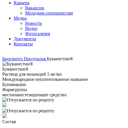
Карьера
Вакансии
Молодым специалистам
Медиа
Новости
Видео
Фотогалерея
Документы
Контакты
Биосинтез
Продукция
Буванестин®
Буванестин®
Раствор для инъекций 5 мг/мл
Международное непатентованное название
Бупивакаин
Фармгруппа
местноанестезирующее средство
Состав