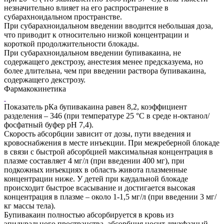
незначительно влияет на его распространение в
субарахноидальном пространстве.
При субарахноидальном введении вводится небольшая доза,
что приводит к относительно низкой концентрации и
короткой продолжительности блокады.
При субарахноидальном введении бупивакаина, не
содержащего декстрозу, анестезия менее предсказуема, но
более длительна, чем при введении раствора бупивакаина,
содержащего декстрозу.
Фармакокинетика
Показатель рКа бупивакаина равен 8,2, коэффициент
разделения – 346 (при температуре 25 °С в среде н-октанол/
фосфатный буфер pH 7,4).
Скорость абсорбции зависит от дозы, пути введения и
кровоснабжения в месте инъекции. При межреберной блокаде
в связи с быстрой абсорбцией максимальная концентрация в
плазме составляет 4 мг/л (при введении 400 мг), при
подкожных инъекциях в область живота плазменные
концентрации ниже. У детей при каудальной блокаде
происходит быстрое всасывание и достигается высокая
концентрация в плазме – около 1-1,5 мг/л (при введении 3 мг/
кг массы тела).
Бупивакаин полностью абсорбируется в кровь из
эпидурального пространства, абсорбция носит двухфазный