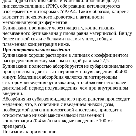
до 4-гидроксибупивакаина и N-деалкилирования до 2,6-
пипеколоксилидина (РРК), обе реакции катализируются
изоферментом цитохрома CYP3A4. Таким образом, клиренс
зависит от печеночного кровотока и активности
метаболизирующих ферментов.
Бупивакаин проникает через плаценту, концентрация
несвязанного бупивакаина у плода равна материнской. Ввиду
более низкой связи с белками плазмы у плода общая
плазменная концентрация ниже.
При интратекальном введении
Бупивакаин хорошо растворим в липидах с коэффициентом
распределения между маслом и водой равным 27,5.
Бупивакаин полностью абсорбируется из субарахноидального
пространства в две фазы с периодом полувыведения 50-400
минут. Медленная абсорбция является лимитирующим
фактором выведения бупивакаина, что объясняет его более
длительный период полувыведения, чем при внутривенном
введении.
Абсорбция из субарахноидального пространства происходит
медленно, что, в сочетании с введением низкой дозы,
необходимой для спинномозговой анестезии, приводит к
относительно низкой максимальной плазменной
концентрации (0,4 мг/л на каждые введенные 100 мг
препарата).
Показания к применению