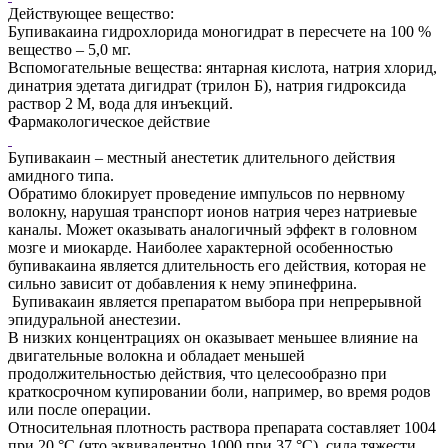
Действующее вещество:
Бупивакаина гидрохлорида моногидрат в пересчете на 100 %
вещество – 5,0 мг.
Вспомогательные вещества: янтарная кислота, натрия хлорид,
динатрия эдетата дигидрат (трилон Б), натрия гидроксида
раствор 2 М, вода для инъекций.
Фармакологическое действие
Бупивакаин – местный анестетик длительного действия
амидного типа.
Обратимо блокирует проведение импульсов по нервному
волокну, нарушая транспорт ионов натрия через натриевые
каналы. Может оказывать аналогичный эффект в головном
мозге и миокарде. Наиболее характерной особенностью
бупивакаина является длительность его действия, которая не
сильно зависит от добавления к нему эпинефрина.
Бупивакаин является препаратом выбора при непрерывной
эпидуральной анестезии.
В низких концентрациях он оказывает меньшее влияние на
двигательные волокна и обладает меньшей
продолжительностью действия, что целесообразно при
краткосрочном купировании боли, например, во время родов
или после операции.
Относительная плотность раствора препарата составляет 1004
при 20 °С (что эквивалентно 1000 при 37 °С), сила тяжести