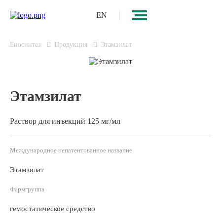
EN
Биосинтез
Продукция
Этамзилат
Этамзилат
Раствор для инъекций 125 мг/мл
Международное непатентованное название
Этамзилат
Фармгруппа
гемостатическое средство